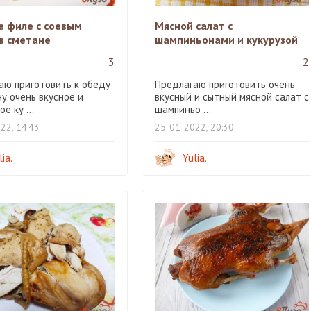
е филе с соевым
Мясной салат с
в сметане
шампиньонами и кукурузой
3
2
аю приготовить к обеду
Предлагаю приготовить очень
у очень вкусное и
вкусный и сытный мясной салат с
е ку ...
шампиньо ...
22, 14:43
25-01-2022, 20:30
lia.
Yulia.