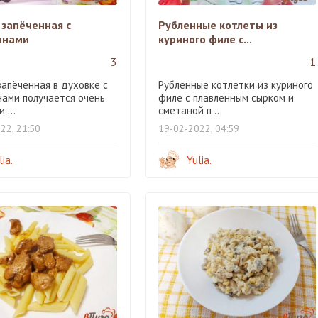
 запёченная с
Рубленные котлеты из
инами
куриного филе с...
3
1
запёченная в духовке с
Рубленные котлетки из куриного
нами получается очень
филе с плавленным сырком и
 ...
сметаной п ...
22, 21:50
19-02-2022, 04:59
lia.
Yulia.