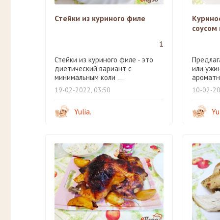
Стейки из куриного филе
Курино
соусом 
1
Стейки из куриного филе - это
Предлаг
диетический вариант с
или ужин
минимальным коли ...
ароматно
19-02-2022, 03:50
10-02-20
Yulia.
Yu