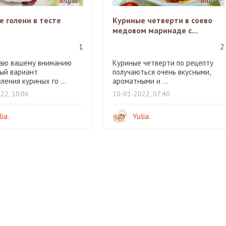
 голени в тесте
Куриные четверти в соево
медовом маринаде с...
1
2
аю вашему вниманию
Куриные четверти по рецепту
ый вариант
получаються очень вкусными,
ления куриных го ...
ароматными и ...
22, 10:06
10-01-2022, 07:40
lia.
Yulia.