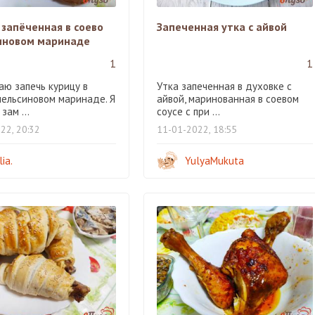
 запёченная в соево
Запеченная утка с айвой
иновом маринаде
1
1
аю запечь курицу в
Утка запеченная в духовке с
пельсиновом маринаде. Я
айвой, маринованная в соевом
зам ...
соусе с при ...
22, 20:32
11-01-2022, 18:55
lia.
YulyaMukuta