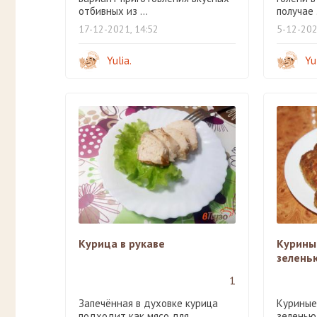
отбивных из ...
получае .
17-12-2021, 14:52
5-12-202
Yulia.
Yu
Курица в рукаве
Куриные
зелень
1
Запечённая в духовке курица
Куриные
подходит как мясо для
зеленью