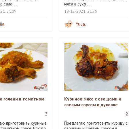
о сала ...
мяса в сухо ...
21, 21:09
19-12-2021, 21:26
lia.
Yulia.
е голени в томатном
Куриное мясо с овощами и
соевым соусом в духовке
2
2
аю приготовить куриные
Предлагаю приготовить курицу с
в томатном соусе. Блюдо
овощами и соевым соусом в