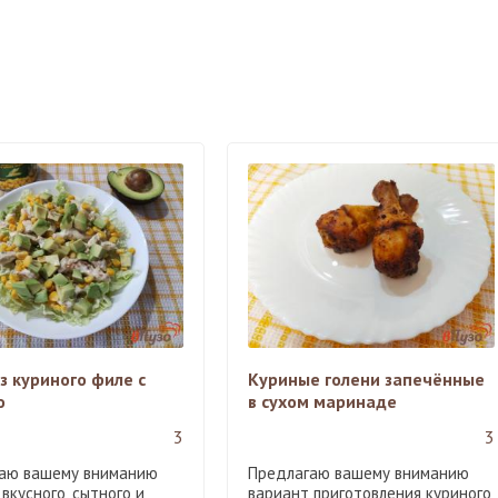
з куриного филе с
Куриные голени запечённые
о
в сухом маринаде
3
3
аю вашему вниманию
Предлагаю вашему вниманию
вкусного, сытного и
вариант приготовления куриного