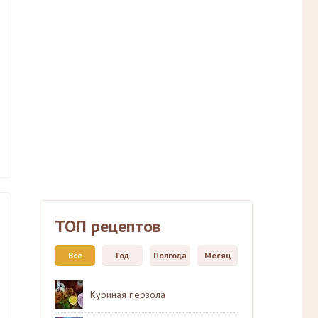
ТОП рецептов
Все
Год
Полгода
Месяц
Куриная перзола