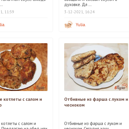
..
духовке. Дл ...
1, 11:59
3-12-2021, 16:24
lia.
Yulia.
 котлеты с салом и
Отбивные из фарша с луком и
ю
чесноком
 котлеты с салом и
Отбивные из фарша с луком и
. Предлагаю на обед или
чесноком. Сегодня хочу