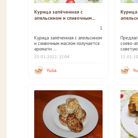
Курица запёченная с
Курица
апельсином и сливочным...
апельс
1
Курица запёченная с апельсином
Предлаг
и сливочным маслом получается
соево-а
ароматн ...
советую 
20-01-2022, 12:04
13-01-20
Yulia.
Yu