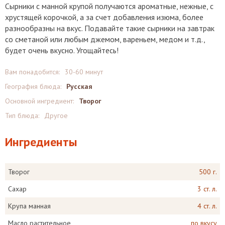
Сырники с манной крупой получаются ароматные, нежные, с
хрустящей корочкой, а за счет добавления изюма, более
разнообразны на вкус. Подавайте такие сырники на завтрак
со сметаной или любым джемом, вареньем, медом и т.д.,
будет очень вкусно. Угощайтесь!
Вам понадобится:
30-60 минут
География блюда:
Русская
Основной ингредиент:
Творог
Тип блюда:
Другое
Ингредиенты
Творог
500 г.
Сахар
3 ст. л.
Крупа манная
4 ст. л.
Масло растительное
по вкусу