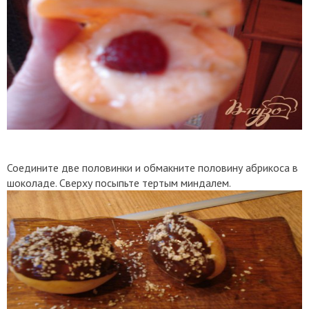
Соедините две половинки и обмакните половину абрикоса в
шоколаде. Сверху посыпьте тертым миндалем.