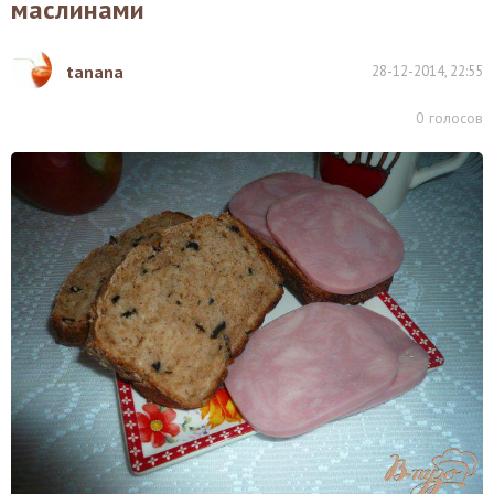
маслинами
tanana
28-12-2014, 22:55
0
голосов