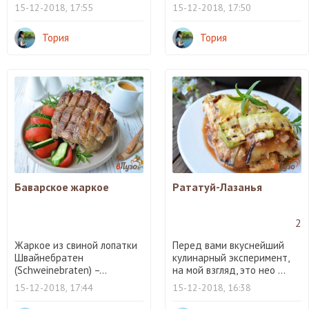
15-12-2018, 17:55
15-12-2018, 17:50
Тория
Тория
Баварское жаркое
Рататуй-Лазанья
2
Жаркое из свиной лопатки
Перед вами вкуснейший
Швайнебратен
кулинарный эксперимент,
(Schweinebraten) –...
на мой взгляд, это нео ...
15-12-2018, 17:44
15-12-2018, 16:38