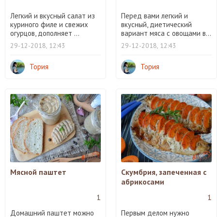
Легкий и вкусный салат из
Перед вами легкий и
куриного филе и свежих
вкусный, диетический
огурцов, дополняет ...
вариант мяса с овощами в...
29-12-2018, 12:43
29-12-2018, 12:43
Тория
Тория
Мясной паштет
Скумбрия, запеченная с
абрикосами
1
1
Домашний паштет можно
Первым делом нужно