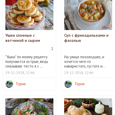
Ушки слоеные с
Суп с фрикадельками и
ветчиной и сыром
фасолью
2
"Ушки" по моему рецепту
На улице похолодало, и
получаются острые, ведь
хочется чего-го
смазываю тесто я с ...
наваристого, густого и...
29-12-2018, 12:46
29-12-2018, 12:46
Тория
Тория