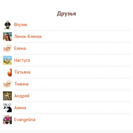
Друзья
Впузик
Ленок-Кленок
Елена
Настуся
Татьяна
Тианна
Андрей
Алина
Evangelina