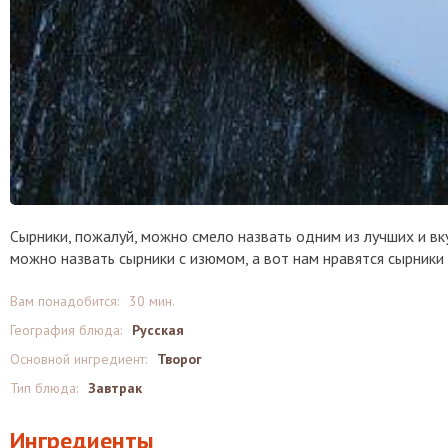
Сырники, пожалуй, можно смело назвать одним из лучших и вк
можно назвать сырники с изюмом, а вот нам нравятся сырники 
Вам понадобится:
30 мин.
География блюда:
Русская
Основной ингредиент:
Творог
Тип блюда:
Завтрак
Ингредиенты