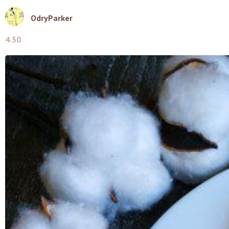
OdryParker
4.50