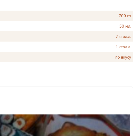
700 гр
50 мл.
2 стол.л.
1 стол.л.
по вкусу