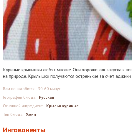
Куриные крылышки любят многие. Они хороши как закуска к п
на природе. Крылышки получаются остренькие за счет аджики 
Вам понадобится:
30-60 минут
География блюда:
Русская
Основной ингредиент:
Крылья куриные
Тип блюда:
Ужин
Ингредиенты