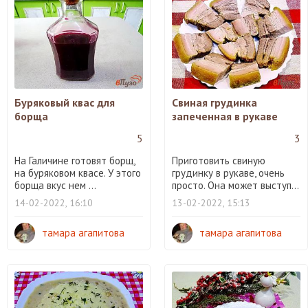
Буряковый квас для
Свиная грудинка
борща
запеченная в рукаве
5
3
На Галичине готовят борщ,
Приготовить свиную
на буряковом квасе. У этого
грудинку в рукаве, очень
борща вкус нем ...
просто. Она может выступ...
14-02-2022, 16:10
13-02-2022, 15:13
тамара агапитова
тамара агапитова