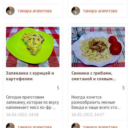
тамара агапитова
тамара агапитова
Запеканка с курицей и
Свинина с грибами,
картофелем
сметаной и соевым...
5
5
Сегодня приготовим
Иногда хочется
запеканку, которая по вкусу
разнообразить мясные
напоминает мясо по-фр ...
блюда и чаще всего это...
16-02-2022, 14:18
16-02-2022, 14:17
тамара агапитова
тамара агапитова