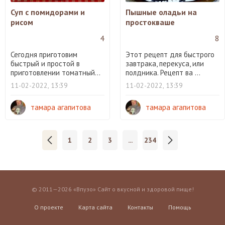
Суп с помидорами и
Пышные оладьи на
рисом
простокваше
4
8
Сегодня приготовим
Этот рецепт для быстрого
быстрый и простой в
завтрака, перекуса, или
приготовлении томатный...
полдника. Рецепт ва ...
11-02-2022, 13:39
11-02-2022, 13:39
тамара агапитова
тамара агапитова
1
2
3
...
234
© 2011—2026 «Впузо» Сайт о вкусной и здоровой пище!
О проекте
Карта сайта
Контакты
Помощь