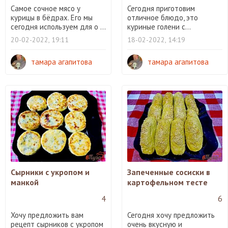
Самое сочное мясо у
Сегодня приготовим
курицы в бёдрах. Его мы
отличное блюдо, это
сегодня используем для о ...
куриные голени с...
20-02-2022, 19:11
18-02-2022, 14:19
тамара агапитова
тамара агапитова
Сырники с укропом и
Запеченные сосиски в
манкой
картофельном тесте
4
6
Хочу предложить вам
Сегодня хочу предложить
рецепт сырников с укропом
очень вкусную и