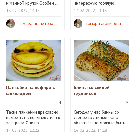
и манной крупой.Особен ...
интересную горячую...
18-02-2022, 14:18
17-02-2022, 13:15
тамара агапитова
тамара агапитова
Панкейки на кефире с
Блины со свиной
шоколадом
грудинкой
4
5
Такие панкейки прекрасно
Сегодня у нас блины со
подойдут к полднику, или к
свиной грудинкой. Она
завтраку. Они по ...
обязательно должна быть...
17-02-2022, 12:22
16-02-2022, 14:18