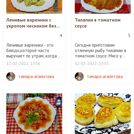
Ленивые вареники с
Тилапия в томатном
укропом чесноком без...
соусе
4
5
Ленивые вареники - это
Сегодня приготовим
блюдо,которое часто
отличную рыбу тилапию в
выручает по утрам, когда ...
томатном соусе. Мясо у...
12-02-2022, 13:56
12-02-2022, 13:55
тамара агапитова
тамара агапитова