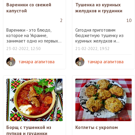
Вареники со свежей
Тушенка из куриных
капустой
желудков и грудинки
2
10
Вареники - это блюдо,
Сегодня приготовим
которое на Украине,
бюджетную тушенку из
занимает одно из первых...
куриных желудков и...
23-02-2022, 12:50
21-02-2022, 19:52
тамара агапитова
тамара агапитова
Борщ с тушенкой из
Котлеты с укропом
пупков и грудинки