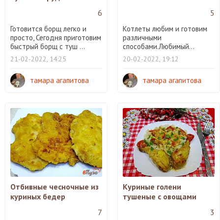
6
5
Готовится борщ легко и
Котлеты любим и готовим
просто, Сегодня приготовим
различными
быстрый борщ с туш ...
способами.Любимый...
21-02-2022, 14:25
20-02-2022, 19:12
тамара агапитова
тамара агапитова
Отбивные чесночные из
Куриные голени
куриных бедер
тушеные с овощами
7
3