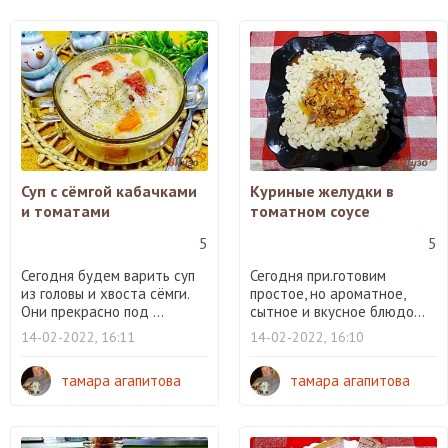
Суп с сёмгой кабачками
Куриные желудки в
и томатами
томатном соусе
5
5
Сегодня будем варить суп
Сегодня при.готовим
из головы и хвоста сёмги.
простое, но ароматное,
Они прекрасно под ...
сытное и вкусное блюдо...
14-02-2022, 16:11
14-02-2022, 16:10
тамара агапитова
тамара агапитова