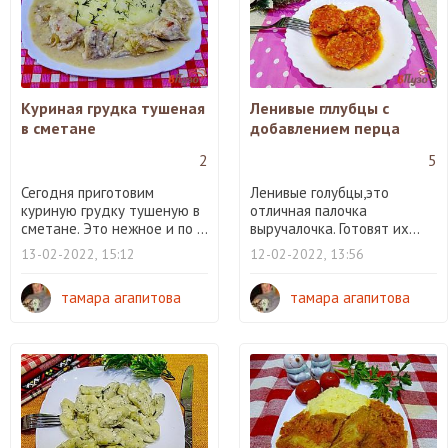
Куриная грудка тушеная
Ленивые гллубцы с
в сметане
добавлением перца
2
5
Сегодня приготовим
Ленивые голубцы,это
куриную грудку тушеную в
отличная палочка
сметане. Это нежное и по ...
выручалочка. Готовят их...
13-02-2022, 15:12
12-02-2022, 13:56
тамара агапитова
тамара агапитова