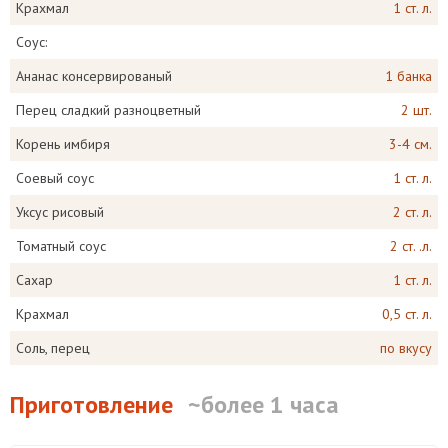
Крахмал
1 ст. л.
Соус:
Ананас консервированый
1 банка
Перец сладкий разноцветный
2 шт.
Корень имбиря
3-4 см.
Соевый соус
1 ст. л.
Уксус рисовый
2 ст. л.
Томатный соус
2 ст. .л.
Сахар
1 ст. л.
Крахмал
0,5 ст. л.
Соль, перец
по вкусу
Приготовление
~более 1 часа