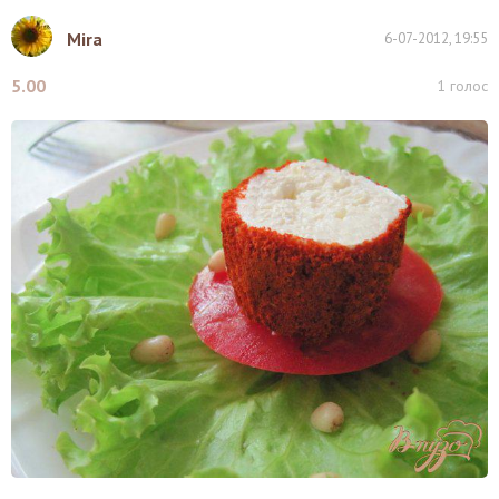
Mira
6-07-2012, 19:55
5.00
1
голос