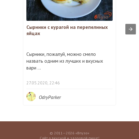
Сырники с курагой на перепелиных
яйцах
Сырники, пожалуй, можно смело
назвать одним из лучших и вкусных
вари ...
27.05.2020, 22:46
OdryParker
© 2011—2026 «Впузо»
Сайт о вкусной и здоровой пище!