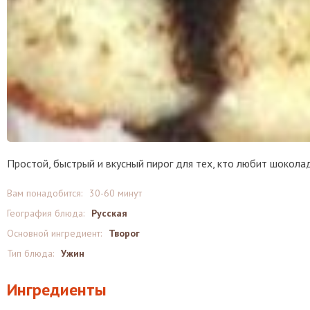
Простой, быстрый и вкусный пирог для тех, кто любит шокола
Вам понадобится:
30-60 минут
География блюда:
Русская
Основной ингредиент:
Творог
Тип блюда:
Ужин
Ингредиенты