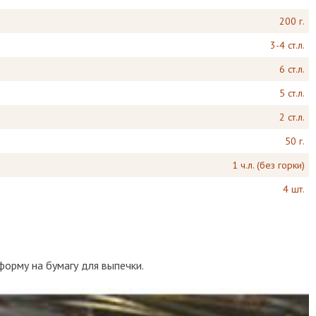
200 г.
3-4 ст.л.
6 ст.л.
5 ст.л.
2 ст.л.
50 г.
1 ч.л. (без горки)
4 шт.
 форму на бумагу для выпечки.