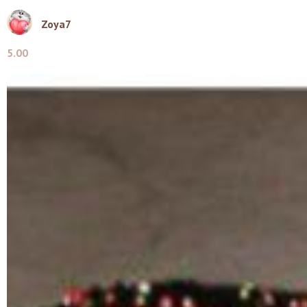
Zoya7
5.00