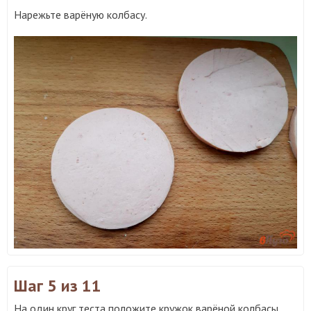
Нарежьте варёную колбасу.
Шаг 5
из 11
На один круг теста положите кружок варёной колбасы.