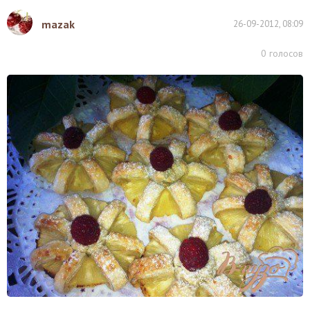
mazak
26-09-2012, 08:09
0
голосов