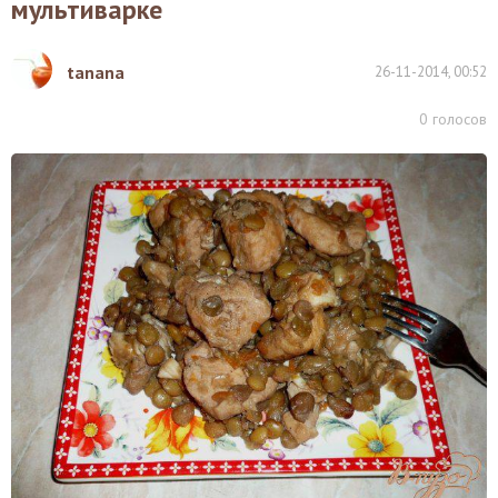
мультиварке
tanana
26-11-2014, 00:52
0
голосов