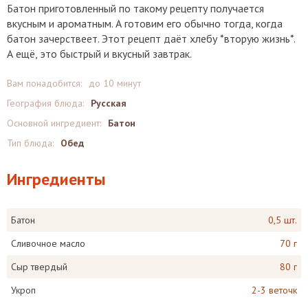
Батон приготовленный по такому рецепту получается
вкусным и ароматным. А готовим его обычно тогда, когда
батон зачерствеет. Этот рецепт даёт хлебу *вторую жизнь*.
А ещё, это быстрый и вкусный завтрак.
Вам понадобится:
до 10 минут
География блюда:
Русская
Основной ингредиент:
Батон
Тип блюда:
Обед
Ингредиенты
Батон
0,5 шт.
Сливочное масло
70 г
Сыр твердый
80 г
Укроп
2-3 веточк