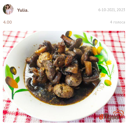
Yulia.
6-10-2021, 20:23
4.00
4
голоса