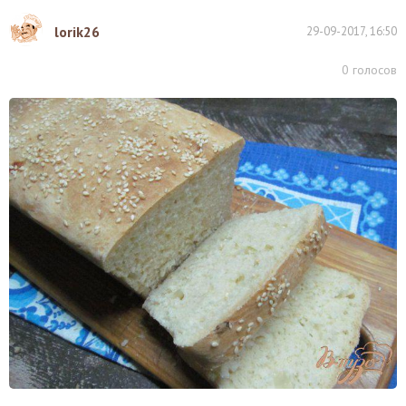
lorik26
29-09-2017, 16:50
0
голосов