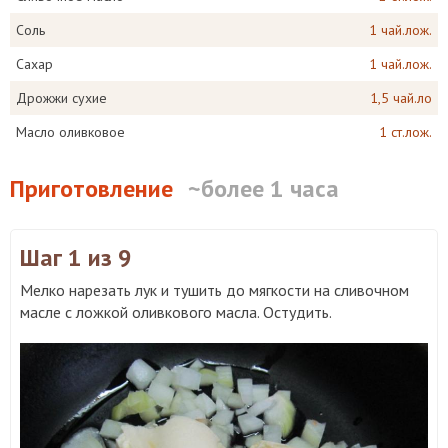
Соль
1 чай.лож.
Сахар
1 чай.лож.
Дрожжи сухие
1,5 чай.ло
Масло оливковое
1 ст.лож.
Приготовление
~более 1 часа
Шаг 1
из 9
Мелко нарезать лук и тушить до мягкости на сливочном
масле с ложкой оливкового масла. Остудить.