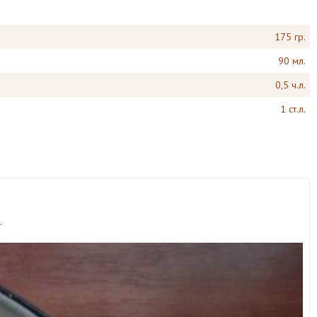
175 гр.
90 мл.
0,5 ч.л.
1 ст.л.
.