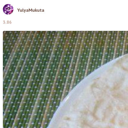
YulyaMukuta
3.86