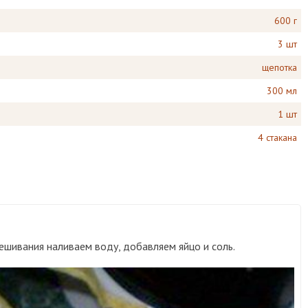
600 г
3 шт
щепотка
300 мл
1 шт
4 стакана
мешивания наливаем воду, добавляем яйцо и соль.