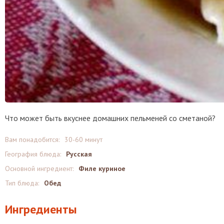
Что может быть вкуснее домашних пельменей со сметаной?
Вам понадобится:
30-60 минут
География блюда:
Русская
Основной ингредиент:
Филе куриное
Тип блюда:
Обед
Ингредиенты