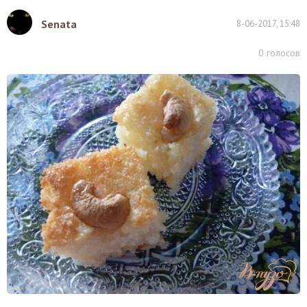
Senata
8-06-2017, 15:48
0
голосов