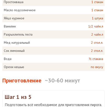
Простокваша
1 стакан
Масло подсолнечное
1 стакан
Яйцо куриное
1 штука
Ванилин
1/2 чайн.л
Разрыхлитель теста
2 чайн.л
Мед натуральный
2 стол.л.
Сок лимонный
2 стол.л.
Вода
½ стакана
Орехи кешью
по вкусу
Приготовление
~30-60 минут
Шаг 1
из 5
Подготовить всё необходимое для приготовления пирога.