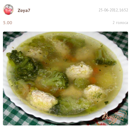
Zoya7
25-06-2012, 16:52
5.00
2
голоса