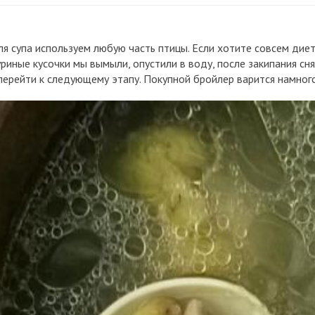
ля супа используем любую часть птицы. Если хотите совсем диет
куриные кусочки мы вымыли, опустили в воду, после закипания сн
перейти к следующему этапу. Покупной бройлер варится намног