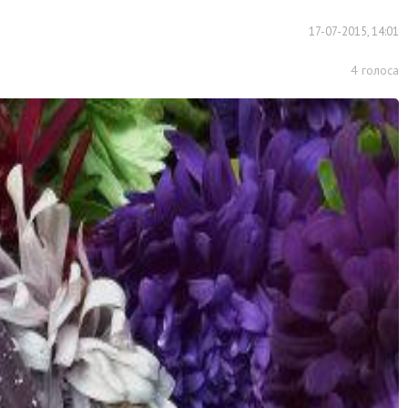
17-07-2015, 14:01
4
голоса