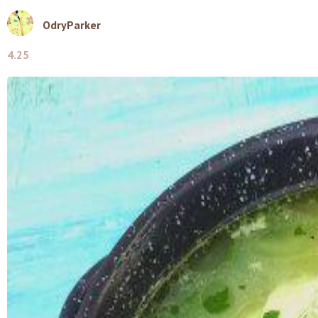
OdryParker
4.25