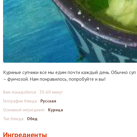
Куриные супчики все мы едим почти каждый день. Обычно суп 
– фунчозой. Нам понравилось, попробуйте и вы!
Вам понадобится:
30-60 минут
География блюда:
Русская
Основной ингредиент:
Курица
Тип блюда:
Обед
Ингредиенты