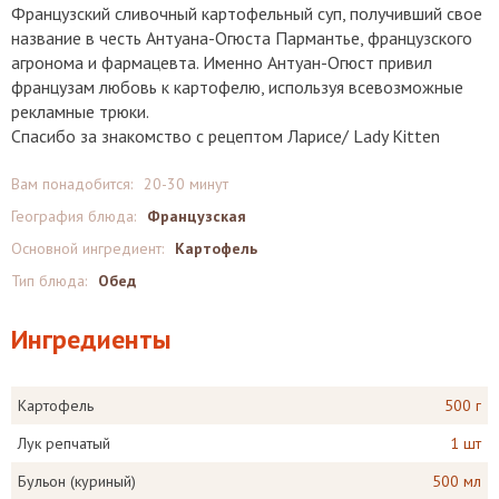
Французский сливочный картофельный суп, получивший свое
название в честь Антуана-Огюста Пармантье, французского
агронома и фармацевта. Именно Антуан-Огюст привил
французам любовь к картофелю, используя всевозможные
рекламные трюки.
Спасибо за знакомство с рецептом Ларисе/ Lady Kitten
Вам понадобится:
20-30 минут
География блюда:
Французская
Основной ингредиент:
Картофель
Тип блюда:
Обед
Ингредиенты
Картофель
500 г
Лук репчатый
1 шт
Бульон (куриный)
500 мл