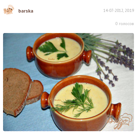
barska
14-07-2012, 20:19
0
голосов