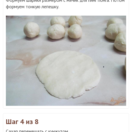
Формуем шарики размером с мячик для пинг понга. Потом
формуем тонкую лепешку.
Шаг 4
из 8
Сахар перемешать с кунжутом.