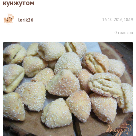
кунжутом
lorik26
16-10-2016, 18:19
0
голосов