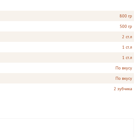
800 гр
500 гр
2 ст.л
1 ст.л
1 ст.л
По вкусу
По вкусу
2 зубчика