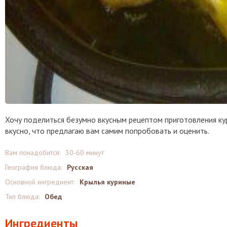
Хочу поделиться безумно вкусным рецептом приготовления кур
вкусно, что предлагаю вам самим попробовать и оценить.
Вам понадобится:
30-60 минут
География блюда:
Русская
Основной ингредиент:
Крылья куриные
Тип блюда:
Обед
Ингредиенты