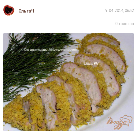
ОльгаЧ
9-04-2014, 06:32
0
голосов