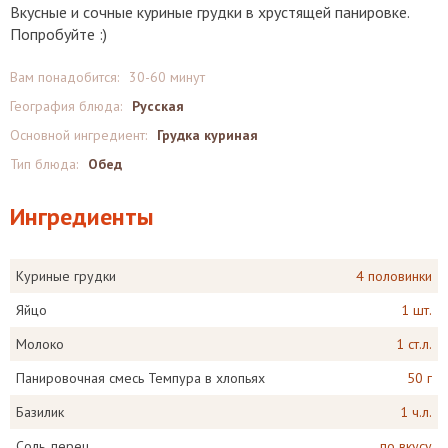
Вкусные и сочные куриные грудки в хрустящей панировке.
Попробуйте :)
Вам понадобится:
30-60 минут
География блюда:
Русская
Основной ингредиент:
Грудка куриная
Тип блюда:
Обед
Ингредиенты
Куриные грудки
4 половинки
Яйцо
1 шт.
Молоко
1 ст.л.
Панировочная смесь Темпура в хлопьях
50 г
Базилик
1 ч.л.
Соль, перец
по вкусу