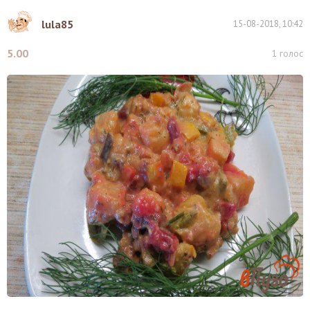
lula85
15-08-2018, 10:42
5.00
1
голос