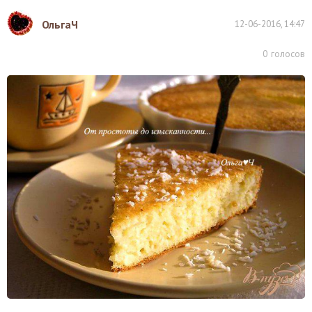
ОльгаЧ
12-06-2016, 14:47
0
голосов