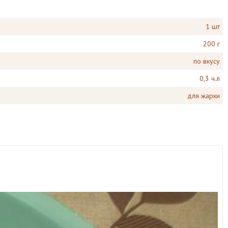
1 шт
200 г
по вкусу
0,3 ч.л
для жарки