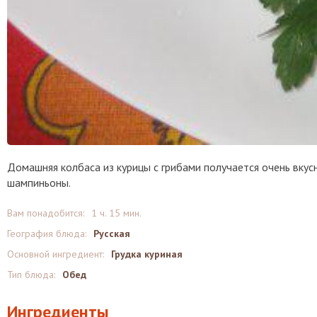
Домашняя колбаса из курицы с грибами получается очень вкусн
шампиньоны.
Вам понадобится:
1 ч. 15 мин.
География блюда:
Русская
Основной ингредиент:
Грудка куриная
Тип блюда:
Обед
Ингредиенты