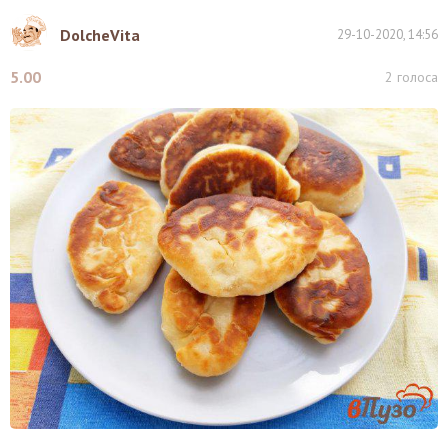
DolcheVita
29-10-2020, 14:56
5.00
2
голоса