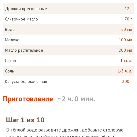
Дрожжи пресованные
12 г
Сливочное масло
70 г
Вода
50 мл
Молоко
100 мл
Масло растительное
200 мл
Сахар
1 ст. л.
Соль
1/3 ч. л.
Капуста белокочанная
200 г
Приготовление
~2 ч. 0 мин.
Шаг 1
из 10
В тёплой воде разведите дрожжи, добавьте столовую
ложку сахара и чайную ложку муки, перемешайте и