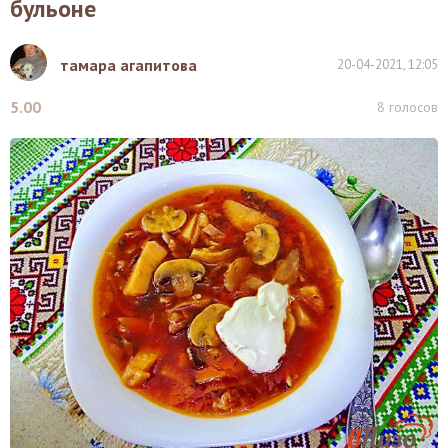
бульоне
тамара агапитова
20-04-2021, 12:05
5.00
8
голосов