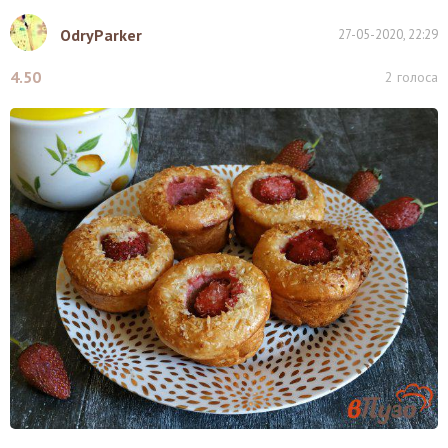
OdryParker
27-05-2020, 22:29
4.50
2
голоса