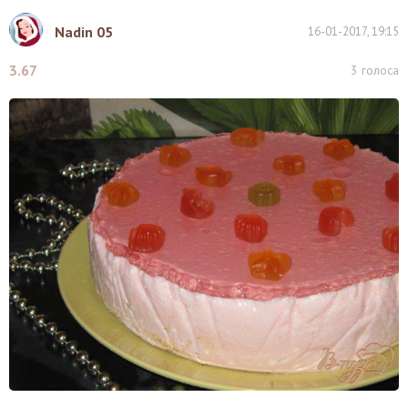
Nadin 05
16-01-2017, 19:15
3.67
3
голоса