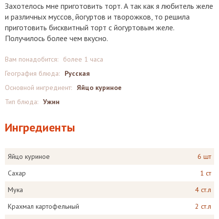
Захотелось мне приготовить торт. А так как я любитель желе
и различных муссов, йогуртов и творожков, то решила
приготовить бисквитный торт с йогуртовым желе.
Получилось более чем вкусно.
Вам понадобится:
более 1 часа
География блюда:
Русская
Основной ингредиент:
Яйцо куриное
Тип блюда:
Ужин
Ингредиенты
Яйцо куриное
6 шт
Сахар
1 ст
Мука
4 ст.л
Крахмал картофельный
2 ст.л