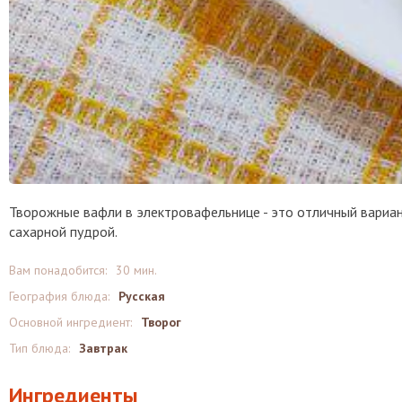
Творожные вафли в электровафельнице - это отличный вариант
сахарной пудрой.
Вам понадобится:
30 мин.
География блюда:
Русская
Основной ингредиент:
Творог
Тип блюда:
Завтрак
Ингредиенты