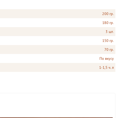
200 гр.
180 гр.
3 шт.
150 гр.
70 гр.
По вкусу
1-1,5 ч. л