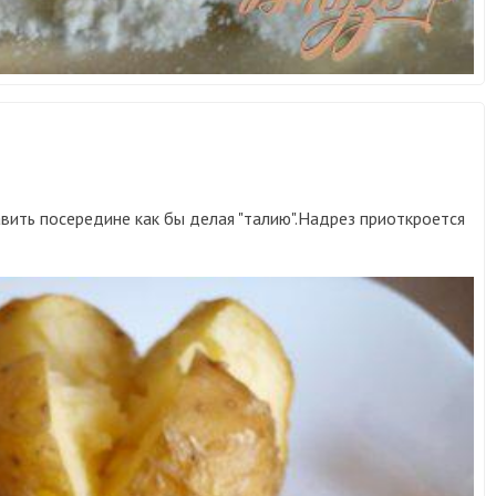
вить посередине как бы делая "талию".Надрез приоткроется