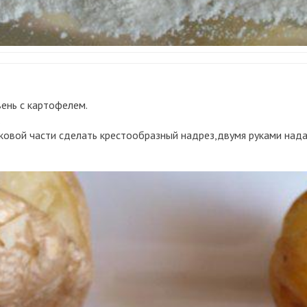
вень с картофелем.
.
ковой части сделать крестообразный надрез,двумя руками нада