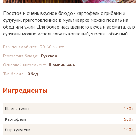
Простое и очень вкусное блюдо - картофель с грибами и
сулугуни, приготовленное в мультиварке можно подать на
обед или ужин. Для более насыщенного вкуса и аромата, сыр
сулугуни можно использовать копченый, у меня - обычный.
Вам понадобится:
30-60 минут
География блюда:
Русская
Основной ингредиент:
Шампиньоны
Тип блюда:
Обед
Ингредиенты
Шампиньоны
150 г
Картофель
600 г
Сыр сулугуни
100 г