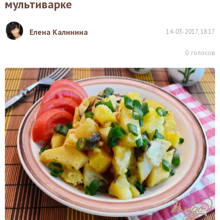
мультиварке
Елена Калинина
14-03-2017, 18:17
0
голосов