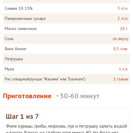
Сливки 10-15%
3 ст.л.
Панировочные сухари
2 ст.л.
Масло сливочное
20 г.
Соль
по вкусу
Вино белое
0,5 стак.
Петрушка
Мука
1 ч.л.
Рис отварной(лучше "Жасмин" или "Басмати")
1 стакан
Приготовление
~30-60 минут
Шаг 1
из 7
Филе курицы, грибы, морковь, лук и петрушку залить водой
и вином. Варить на слабом огне минут 40. На фото нет