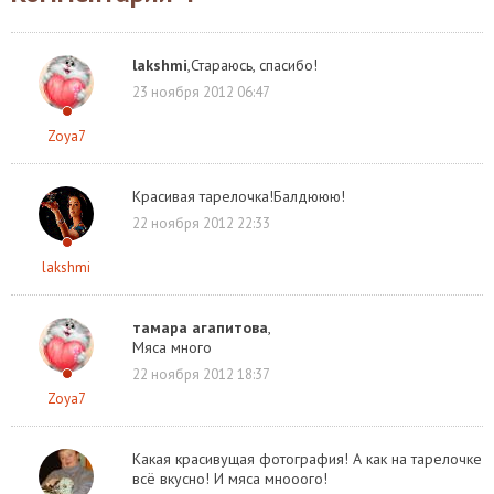
lakshmi
,Стараюсь, спасибо!
23 ноября 2012 06:47
Zoya7
Красивая тарелочка!Балдююю!
22 ноября 2012 22:33
lakshmi
тамара агапитова
,
Мяса много
22 ноября 2012 18:37
Zoya7
Какая красивущая фотография! А как на тарелочке
всё вкусно! И мяса мнооого!