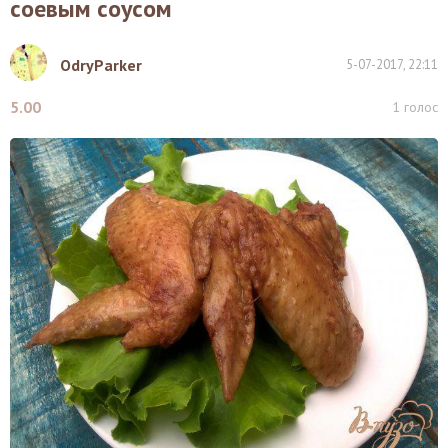
соевым соусом
OdryParker
5-07-2017, 22:11
5.00
1
голос