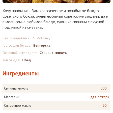
Хочу напомнить Вам классическое и позабытое блюдо
Советского Союза, очень любимый советскими людьми, да и
в моей семье любимое блюдо, гуляш из свинины с вкусной
подливкой из сметаны.
Вам понадобится:
30-60 минут
География блюда:
Венгерская
Основной ингредиент:
Свинина мякоть
Тип блюда:
Обед
Ингредиенты
Свинина мякоть
500 г
Маргарин
для обжарк
Сливочное масло
50 г