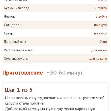
Бульон или вода
1 стакан
Чеснок
2 зубка
Соль,перец
по вкусу
Сахар
по вкусу
Лавровый лист
2 шт
Растительное масло
для жарки
Сметана,зелень
для подачи
Приготовление
~30-60 минут
Шаг 1
из 5
Нашинковать капусту,посолить и перетереть руками чтоб
капуста стала помягче.
Добавить яйца,муку,манку и одну мелко нарезанную