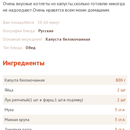
Очень вкусные котлеты из капусты,сколько готовлю никогда
не надоедают.Очень нравятся всем моим домашним.
Вам понадобится:
30-60 минут
География блюда:
Русская
Основной ингредиент:
Капуста белокочанная
Тип блюда:
Обед
Ингредиенты
Капуста белокочанная
800 г
Яйца
2 шт
Лук репчатый(1 шт. в фарш,1 шт.в подливу)
2 шт
Мука
3 ст.л.
Манная крупа
3 ст.л.
Томатная паста
3 ст.л.