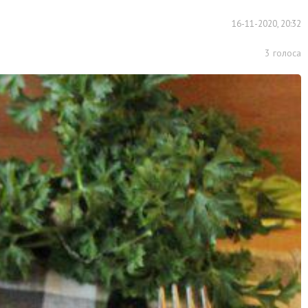
16-11-2020, 20:32
3
голоса