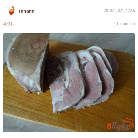
tanana
28-02-2021, 12:16
4.91
11
голосов