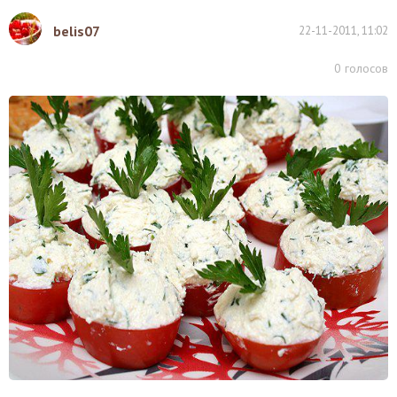
belis07
22-11-2011, 11:02
0
голосов