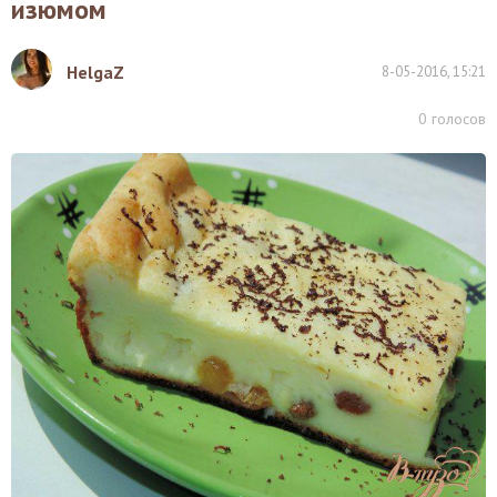
изюмом
HelgaZ
8-05-2016, 15:21
0
голосов