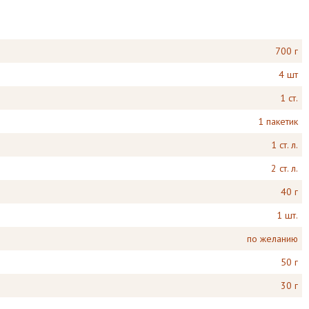
700 г
4 шт
1 ст.
1 пакетик
1 ст. л.
2 ст. л.
40 г
1 шт.
по желанию
50 г
30 г