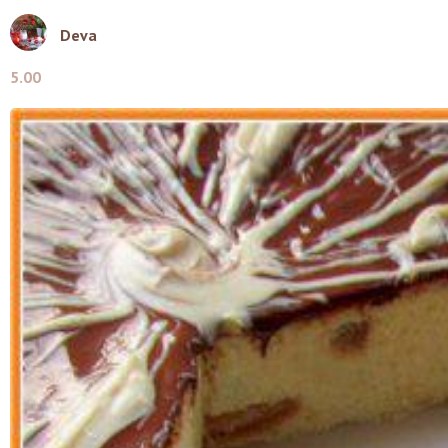
Deva
5.00