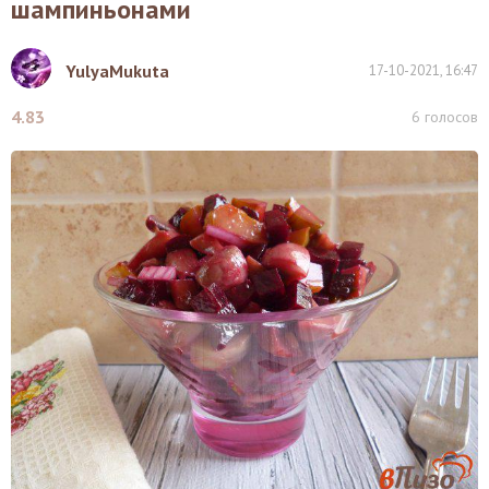
шампиньонами
YulyaMukuta
17-10-2021, 16:47
4.83
6
голосов