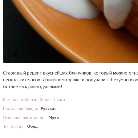
Старинный рецепт вкуснейших блинчиков, который можно отнест
нескольких часов в глиняном горшке и получались безумно вк
останетесь равнодушными!
Вам понадобится:
более 1 часа
География блюда:
Русская
Основной ингредиент:
Мука
Тип блюда:
Обед