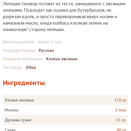
Лепешки текакор готовят из теста, замешанного с овсяными
хлопьями. Подходят как основа для бутербродов, не
разрезая вдоль, а просто переворачивая вверх ногами и
намазывая масло, кладя колбасу и всякую зелень на
изнаночную" сторону лепешки.
Вам понадобится:
более 1 часа
География блюда:
Русская
Основной ингредиент:
Хлопья овсяные
Тип блюда:
Обед
Ингредиенты
Хлопья овсяные
170 гр
Молоко
1 литр
Дрожжи сухие
15 гр.
Сахар
40 гр