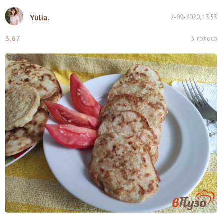
Yulia.
2-09-2020, 13:53
3.67
3
голоса