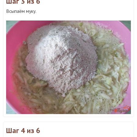
Шаг 3
из 6
Всыпаём муку.
Шаг 4
из 6