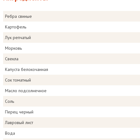
Ребра свиные
Картофель
Лук репчатый
Морковь
Свекла
Капуста белокочанная
Сок томатный
Масло подсолнечное
Соль
Перец черный
Лавровый лист
Вода